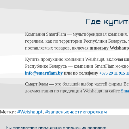
Где купит
Компания SmartFlam — мультибрендовая компания, 
горелкам, как по территории Республики Беларусь,
поставляемых товаров, включая
шпильку Weishaupt
Купить продукцию компании Weishaupt, включая
шп
Республике Беларусь — компании SmartFlam можно 
info@smartflam.by
или по телефону
+375 29 11 915 1
СмартФлам — это большой выбор частей фирмы Вейсх
документация по продукции Weishaupt на сайте
Sma
Метки:
#Weishaupt
,
#запасныечастикгорелкам
Мы предлагаем продукцию следующих заводов: