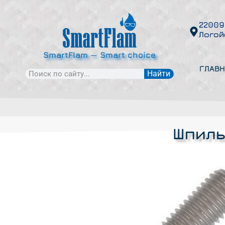
22009
Логой
SmartFlam — Smart choice
ГЛАВН
Найти
Шпиль