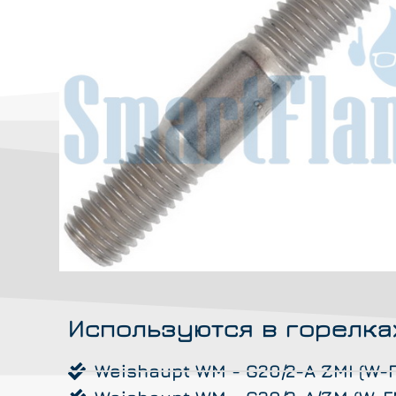
Используются в горелка
Weishaupt WM - G20/2-A ZMI (W-