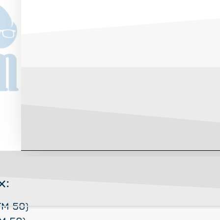
х:
FM 50)